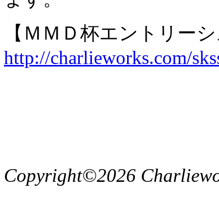
【ＭＭＤ杯エントリー
http://charlieworks.com/sks
Copyright©2026 Charliewor